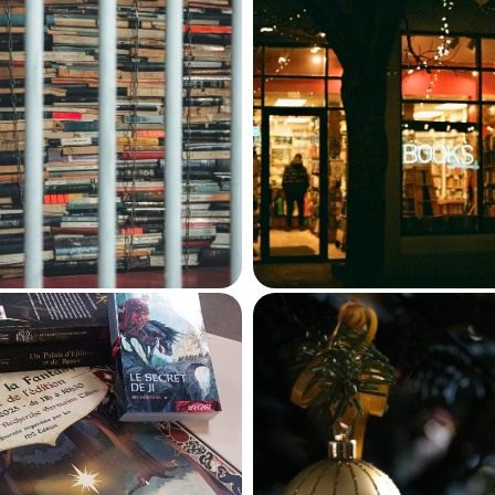
sal, Sarkozy : deux
Le défi des librai
 bien différents du
face à l’effervesc
re face à la prison
de Noël
12 janvier 2026
29 décembre 2025
607
518
Les calendriers
s coulisses de la
l’Avent littéraires 
JDE 2025 !
tradition revisitée
notre plus grand pl
28 janvier 2025