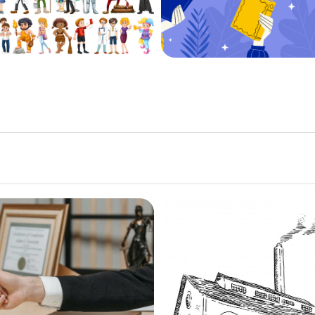
Conférence
Conférence
rofessionnelle :
professionnelle
ion de droits avec
Maison Fumett
James Elliott