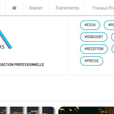
Master
Événements
Travaux Ét
#ESSAI
#R
#GONCOURT
#RÉCEPTION
#PRESSE
RÉDACTION PROFESSIONNELLE