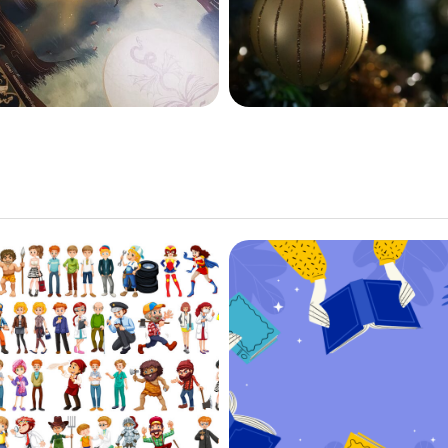
1006
22 janvier 2025
950
to décembre 2025 :
Édito novembre 20
 personnages, nos
Salon du livre et d
doubles secrets
presse jeuness
3 décembre 2025
25 novembre 2025
449
526