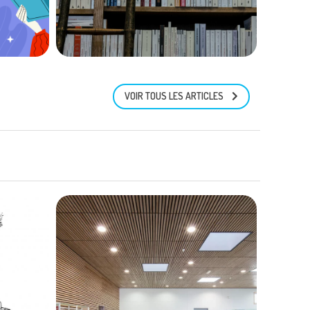
535
VOIR TOUS LES ARTICLES
Conférence
professionnelle :
 :
Bibliothèque Nelson-
i
Mandela