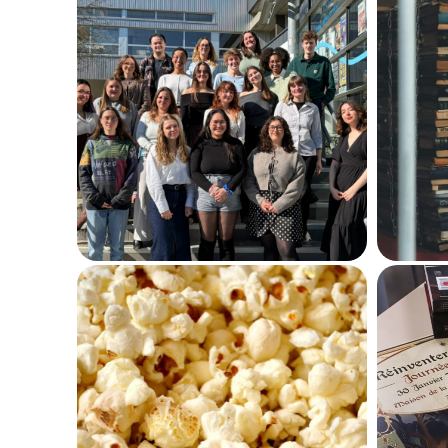
Présentation de la
San
nouvelle promotion de
cas
M1, 2025-2027
liv
13 mars 2026
304
Le
De l’encre à l’écran
25 novembre 2025
489