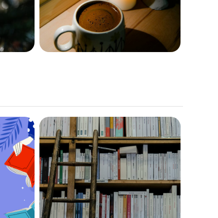
6 janvier 2025
839
Édito novembre 2025 :
25 :
Rentrée littéraire,
e la
Familles, je vous
e
hai(me) !
19 novembre 2025