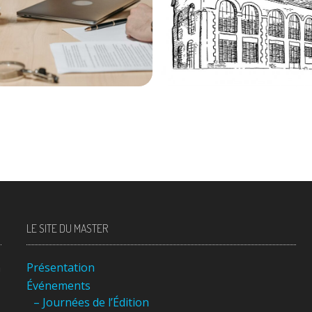
8 décembre 2025
6 février 2026
355
674
LE SITE DU MASTER
n
Présentation
Événements
– Journées de l’Édition