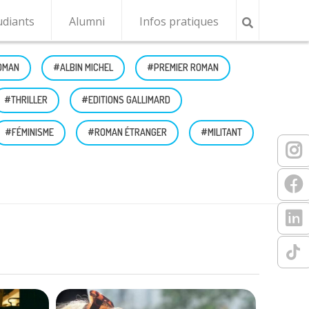
udiants
Alumni
Infos pratiques
OMAN
#ALBIN MICHEL
#PREMIER ROMAN
#THRILLER
#EDITIONS GALLIMARD
#FÉMINISME
#ROMAN ÉTRANGER
#MILITANT