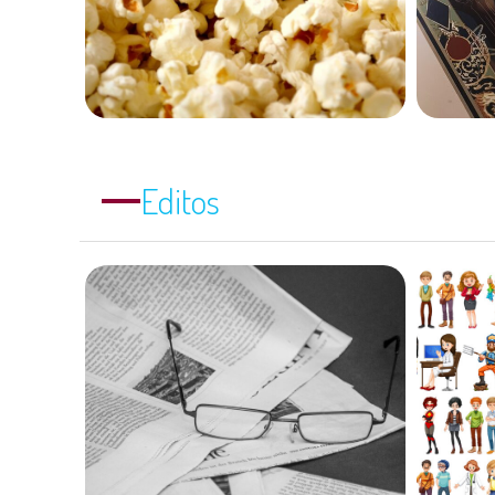
Editos
Édito janvier 2026 : La
mort du critique
Édi
littéraire ? quand les
Les
avis des plateformes
remplacent les articles
de fond