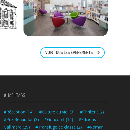
1 décembre 2025
430
VOIR TOUS LES ÉVÉNEMENTS
#HASHTAGS
#Réception
(14)
#Culture du viol
(3)
#Thriller
(12)
#Prix Renaudot
(3)
#Goncourt
(16)
#Editions
Gallimard
(29)
#Transfuge de classe
(2)
#Roman