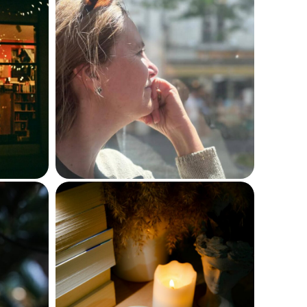
Brouiller les frontières
ries
: portrait de Cécile
ence
Meynard, chercheuse
et autrice de fiction
4 décembre 2025
706
 de
Plongez sous la
: une
couette : Quand la
 pour
littérature devient
aisir
doudou