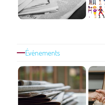
14 janvier 2026
738
Événements
Conférence
professionnelle : Le
p
monde de la culture et
Cess
de la communication