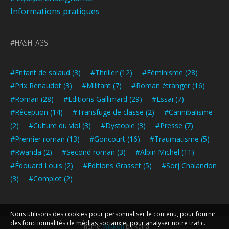
Informations pratiques
#HASHTAGS
#Enfant de salaud
(3)
#Thriller
(12)
#Féminisme
(28)
#Prix Renaudot
(3)
#Militant
(7)
#Roman étranger
(16)
#Roman
(28)
#Editions Gallimard
(29)
#Essai
(7)
#Réception
(14)
#Transfuge de classe
(2)
#Cannibalisme
(2)
#Culture du viol
(3)
#Dystopie
(3)
#Presse
(7)
#Premier roman
(13)
#Goncourt
(16)
#Traumatisme
(5)
#Rwanda
(2)
#Second roman
(3)
#Albin Michel
(11)
#Édouard Louis
(2)
#Editions Grasset
(5)
#Sorj Chalandon
(3)
#Complot
(2)
Nous utilisons des cookies pour personnaliser le contenu, pour fournir
des fonctionnalités de médias sociaux et pour analyser notre trafic.
Theme:
Nikkon
by Kaira