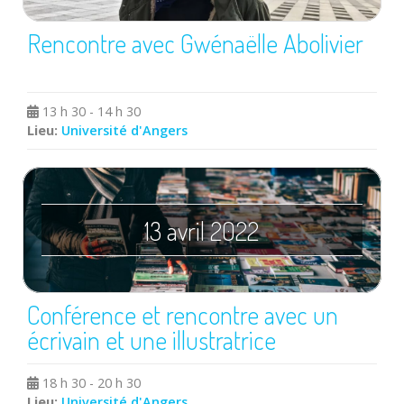
Rencontre avec Gwénaëlle Abolivier
13 h 30 - 14 h 30
Lieu:
Université d'Angers
13 avril 2022
Conférence et rencontre avec un
écrivain et une illustratrice
18 h 30 - 20 h 30
Lieu:
Université d'Angers