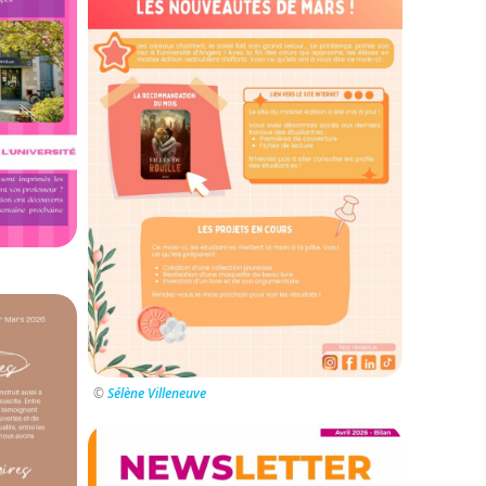
©
Sélène Villeneuve