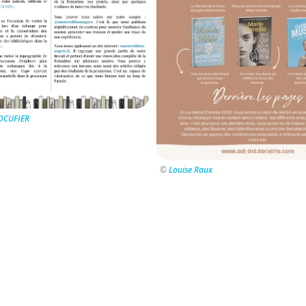
LOCUFIER
©
Louise Raux