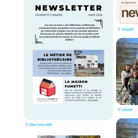
©
souplet
©
Léonie
©
Elsa Courcelle