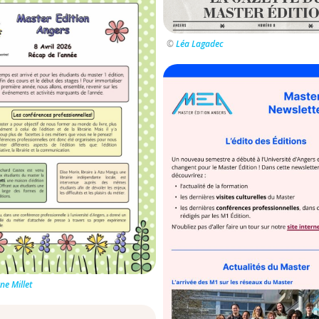
©
Léa Lagadec
e Millet