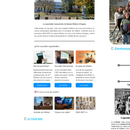
©
Emmanuel
©
a.coursac