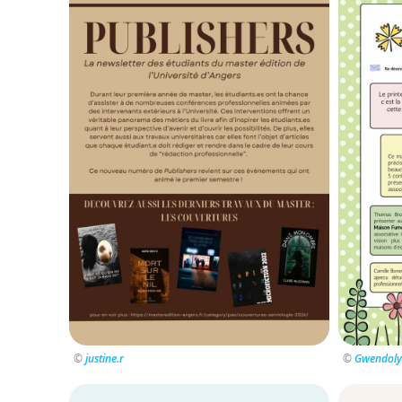
©
justine.r
©
Gwendolyn