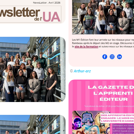
©
Arthur-arz