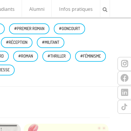
udiants
Alumni
Infos pratiques
#PREMIER ROMAN
#GONCOURT
#RÉCEPTION
#MILITANT
RD
#ROMAN
#THRILLER
#FÉMINISME
RESSE