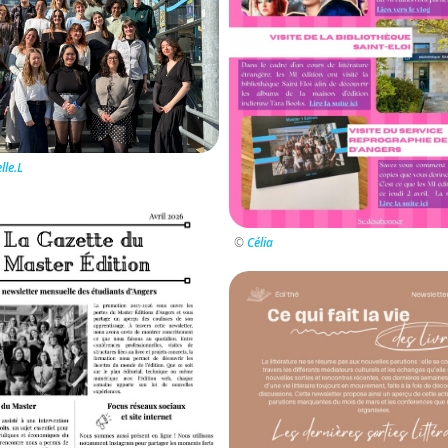
le.L
©
Célia