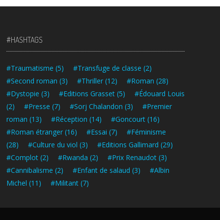
#HASHTAGS
#Traumatisme
(5)
#Transfuge de classe
(2)
#Second roman
(3)
#Thriller
(12)
#Roman
(28)
#Dystopie
(3)
#Editions Grasset
(5)
#Édouard Louis
(2)
#Presse
(7)
#Sorj Chalandon
(3)
#Premier
roman
(13)
#Réception
(14)
#Goncourt
(16)
#Roman étranger
(16)
#Essai
(7)
#Féminisme
(28)
#Culture du viol
(3)
#Editions Gallimard
(29)
#Complot
(2)
#Rwanda
(2)
#Prix Renaudot
(3)
#Cannibalisme
(2)
#Enfant de salaud
(3)
#Albin
Michel
(11)
#Militant
(7)