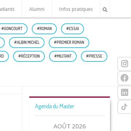
udiants
Alumni
Infos pratiques
#GONCOURT
#ROMAN
#ESSAI
#ALBIN MICHEL
#PREMIER ROMAN
RD
#RÉCEPTION
#MILITANT
#PRESSE
Agenda du Master
AOÛT 2026