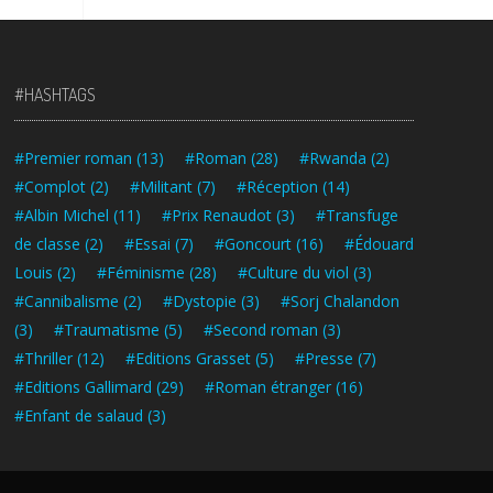
#HASHTAGS
#Premier roman
(13)
#Roman
(28)
#Rwanda
(2)
#Complot
(2)
#Militant
(7)
#Réception
(14)
#Albin Michel
(11)
#Prix Renaudot
(3)
#Transfuge
de classe
(2)
#Essai
(7)
#Goncourt
(16)
#Édouard
Louis
(2)
#Féminisme
(28)
#Culture du viol
(3)
#Cannibalisme
(2)
#Dystopie
(3)
#Sorj Chalandon
(3)
#Traumatisme
(5)
#Second roman
(3)
#Thriller
(12)
#Editions Grasset
(5)
#Presse
(7)
#Editions Gallimard
(29)
#Roman étranger
(16)
#Enfant de salaud
(3)