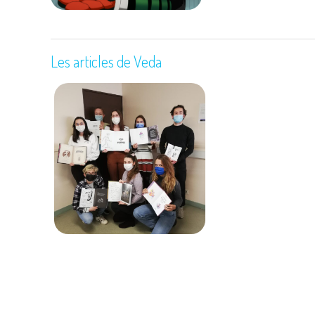
Les articles de Veda
Immersion au Quai des
Bulles, le deuxième plus
grand festival littéraire
de France
16 décembre 2021
991