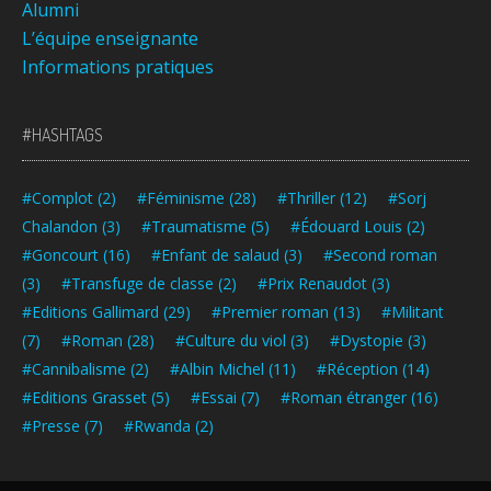
Alumni
L’équipe enseignante
Informations pratiques
#HASHTAGS
#Complot
(2)
#Féminisme
(28)
#Thriller
(12)
#Sorj
Chalandon
(3)
#Traumatisme
(5)
#Édouard Louis
(2)
#Goncourt
(16)
#Enfant de salaud
(3)
#Second roman
(3)
#Transfuge de classe
(2)
#Prix Renaudot
(3)
#Editions Gallimard
(29)
#Premier roman
(13)
#Militant
(7)
#Roman
(28)
#Culture du viol
(3)
#Dystopie
(3)
#Cannibalisme
(2)
#Albin Michel
(11)
#Réception
(14)
#Editions Grasset
(5)
#Essai
(7)
#Roman étranger
(16)
#Presse
(7)
#Rwanda
(2)