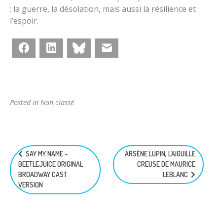
: la guerre, la désolation, mais aussi la résilience et
l’espoir.
Facebook
LinkedIn
Bluesky
E-mail
Posted in Non classé
Navigation
SAY MY NAME –
ARSÈNE LUPIN, L’AIGUILLE
de
BEETLEJUICE ORIGINAL
CREUSE DE MAURICE
l’article
BROADWAY CAST
LEBLANC
VERSION