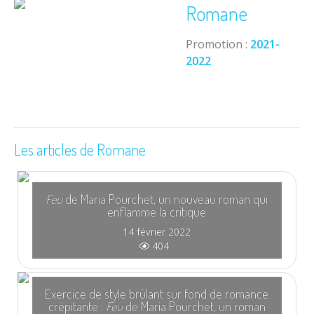
Romane
Promotion :
2021-
2022
Les articles de Romane
Feu
de Maria Pourchet, un nouveau roman qui
enflamme la critique
14 février 2022
404
Exercice de style brûlant sur fond de romance
crépitante :
Feu
de Maria Pourchet, un roman