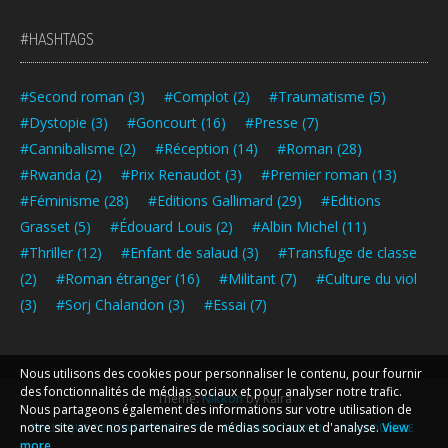
#HASHTAGS
#Second roman
(3)
#Complot
(2)
#Traumatisme
(5)
#Dystopie
(3)
#Goncourt
(16)
#Presse
(7)
#Cannibalisme
(2)
#Réception
(14)
#Roman
(28)
#Rwanda
(2)
#Prix Renaudot
(3)
#Premier roman
(13)
#Féminisme
(28)
#Editions Gallimard
(29)
#Editions
Grasset
(5)
#Édouard Louis
(2)
#Albin Michel
(11)
#Thriller
(12)
#Enfant de salaud
(3)
#Transfuge de classe
(2)
#Roman étranger
(16)
#Militant
(7)
#Culture du viol
(3)
#Sorj Chalandon
(3)
#Essai
(7)
Nous utilisons des cookies pour personnaliser le contenu, pour fournir
des fonctionnalités de médias sociaux et pour analyser notre trafic.
Theme:
Nikkon
by Kaira
Nous partageons également des informations sur votre utilisation de
notre site avec nos partenaires de médias sociaux et d'analyse.
View
POLITIQUE DE CONFIDENTIALITÉ
DOCUMENTATION
PLAN DU SITE
more