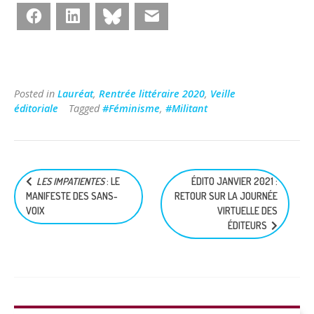
Facebook
LinkedIn
Bluesky
E-mail
Posted in
Lauréat
,
Rentrée littéraire 2020
,
Veille
éditoriale
Tagged
#Féminisme
,
#Militant
Navigation
LES IMPATIENTES
: LE
ÉDITO JANVIER 2021 :
de
MANIFESTE DES SANS-
RETOUR SUR LA JOURNÉE
l’article
VOIX
VIRTUELLE DES
ÉDITEURS