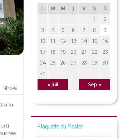
L
M
M
J
V
S
D
1
2
3
4
5
6
7
8
9
10
11
12
13
14
15
16
17
18
19
20
21
22
23
24
25
26
27
28
29
30
31
« Juil
Sep »
948
2 à la
Plaquette du Master
sorti
 journée