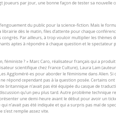
ingt joueurs par jour, une bonne façon de tester sa nouvelle c
l’engouement du public pour la science-fiction. Mais le form
a librairie dès le matin, files d’attente pour chaque conférenc
s congrès. Par ailleurs, à trop vouloir multiplier les thèmes 
rvenants aptes à répondre à chaque question et le spectateur 
en
, féministe ? » Marc Caro, réalisateur français qui a produi
sateur scientifique chez France Culture), Laura Lam (auteu
gé Les Aggloméré-es pour aborder le féminisme dans Alien. Si
nge ne répond cependant pas à la question posée. Certains o
nante britannique n’avait pas été équipée du casque de traduc
a discussion qu’un peu plus tard. Autre problème technique r
se présenter une demi-heure avant le début pour avoir un tick
e qui n’avait pas été indiquée et qui a surpris pas mal de spe
e s’est remplie assez vite.