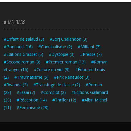
#HASHTAGS
#Enfant de salaud
(3)
#Sorj Chalandon
(3)
#Goncourt
(16)
#Cannibalisme
(2)
#Militant
(7)
#Editions Grasset
(5)
#Dystopie
(3)
#Presse
(7)
#Second roman
(3)
#Premier roman
(13)
#Roman
étranger
(16)
#Culture du viol
(3)
#Édouard Louis
(2)
#Traumatisme
(5)
#Prix Renaudot
(3)
#Rwanda
(2)
#Transfuge de classe
(2)
#Roman
(28)
#Essai
(7)
#Complot
(2)
#Editions Gallimard
(29)
#Réception
(14)
#Thriller
(12)
#Albin Michel
(11)
#Féminisme
(28)