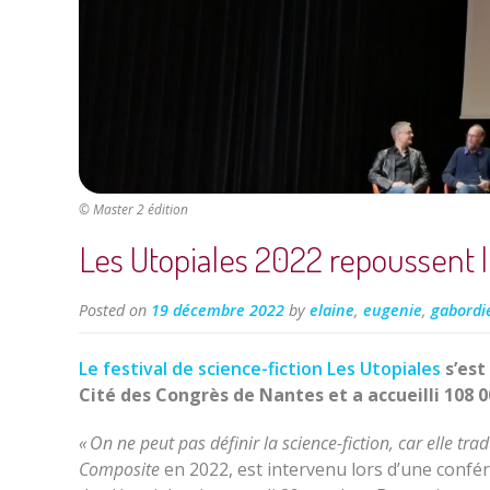
© Master 2 édition
Les Utopiales 2022 repoussent le
Posted on
19 décembre 2022
by
elaine
,
eugenie
,
gabordi
Le festival de science-fiction Les Utopiales
s’est
Cité des Congrès de Nantes et a accueilli 108 00
« On ne peut pas définir la science-fiction, car elle trad
Composite
en 2022, est intervenu lors d’une confére