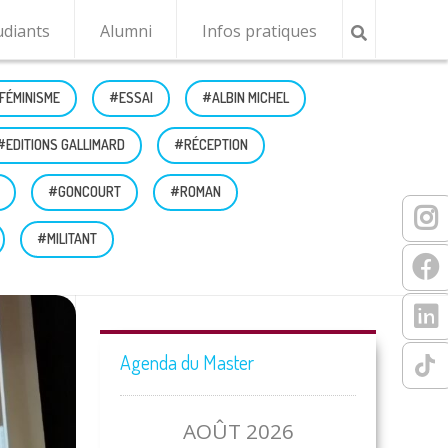
udiants
Alumni
Infos pratiques
FÉMINISME
#ESSAI
#ALBIN MICHEL
#EDITIONS GALLIMARD
#RÉCEPTION
#GONCOURT
#ROMAN
#MILITANT
Agenda du Master
AOÛT 2026