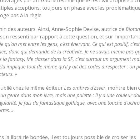
0 ouvrages par an. Gabriel estime que le festival propose à c
ltiples acceptions, toujours en phase avec les problématiqu
oge pas à la règle.
in des auteurs. Ainsi, Anne-Sophie Devise, autrice de
Biotan
 son ressenti par rapport à cette question, et sur l’importan
lle qu’on met entre les gens, c’est énervant. Ce qui est positif, c’es
née, donc qui demande de la créativité. Je ne savais même pas qu
e la fantasy. Me classer dans la SF, c’est surtout un argument ma
la implique tout de même qu’il y ait des codes à respecter : on p
cteurs. »
 publié chez le même éditeur
Les ombres d’Esver
, montre bien q
as un genre dans mon livre, mais une palette : il y a une couleur d
gularité. Je fais du fantastique gothique, avec une touche d’uchro
rtes. »
ns la librairie bondée, il est toujours possible de croiser les