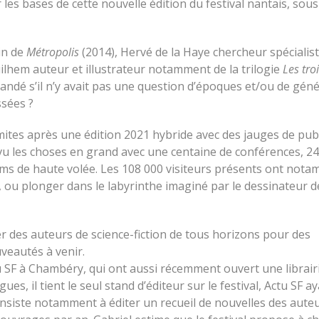
les bases de cette nouvelle édition du festival nantais, sous
in de
Métropolis
(2014), Hervé de la Haye chercheur spécialis
uilhem auteur et illustrateur notamment de la trilogie
Les tro
andé s’il n’y avait pas une question d’époques et/ou de géné
ssées ?
mites après une édition 2021 hybride avec des jauges de pub
 vu les choses en grand avec une centaine de conférences, 2
films de haute volée. Les 108 000 visiteurs présents ont not
, ou plonger dans le labyrinthe imaginé par le dessinateur 
r des auteurs de science-fiction de tous horizons pour des
veautés à venir.
tu SF à Chambéry, qui ont aussi récemment ouvert une librair
ues, il tient le seul stand d’éditeur sur le festival, Actu SF a
onsiste notamment à éditer un recueil de nouvelles des aute