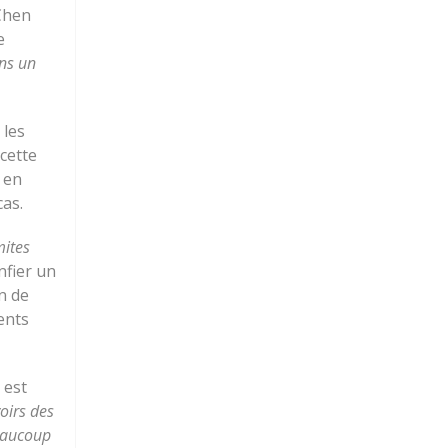
 Chen
e
ns un
 les
 cette
À en
cas.
mites
nfier un
n de
ents
 est
voirs des
beaucoup