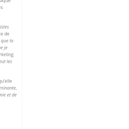
haque
es
istes
ce de
t que la
e je
rketing,
eut les
u’elle
ominante,
nie et de