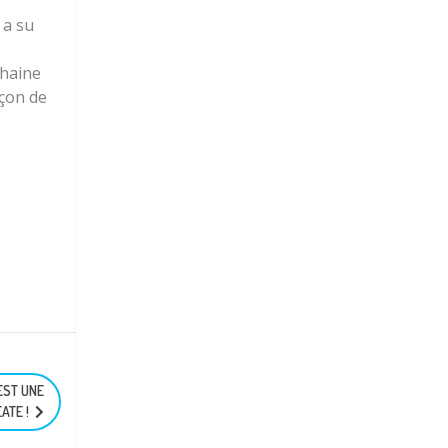
 a su
chaine
açon de
EST UNE
ATE !