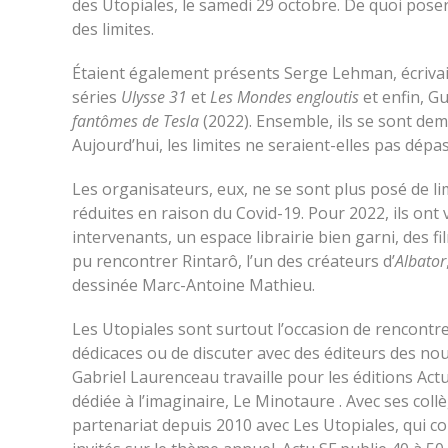
des Utopiales, le samedi 29 octobre. De quoi poser 
des limites.
Étaient également présents Serge Lehman, écriva
séries
Ulysse 31
et
Les Mondes engloutis
et enfin, G
fantômes de Tesla
(2022). Ensemble, ils se sont dem
Aujourd’hui, les limites ne seraient-elles pas dépa
Les organisateurs, eux, ne se sont plus posé de li
réduites en raison du Covid-19. Pour 2022, ils ont
intervenants, un espace librairie bien garni, des 
pu rencontrer Rintarô, l’un des créateurs d’
Albator
dessinée Marc-Antoine Mathieu.
Les Utopiales sont surtout l’occasion de rencontre
dédicaces ou de discuter avec des éditeurs des nou
Gabriel Laurenceau travaille pour les éditions Ac
dédiée à l’imaginaire, Le Minotaure . Avec ses collèg
partenariat depuis 2010 avec Les Utopiales, qui c