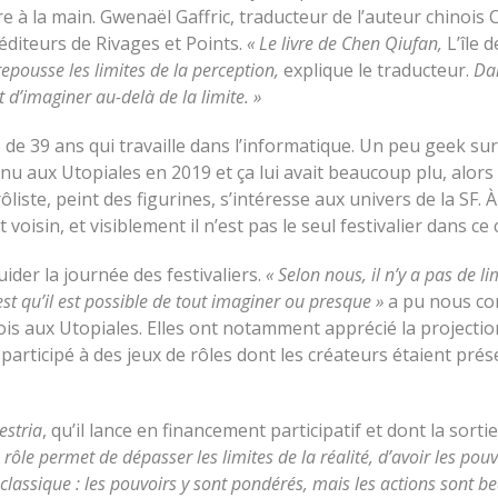
e à la main. Gwenaël Gaffric, traducteur de l’auteur chinois
 éditeurs de Rivages et Points.
« Le livre de Chen Qiufan,
L’île d
 repousse les limites de la perception,
explique le traducteur.
Da
 d’imaginer au-delà de la limite. »
de 39 ans qui travaille dans l’informatique. Un peu geek sur
enu aux Utopiales en 2019 et ça lui avait beaucoup plu, alors
rôliste, peint des figurines, s’intéresse aux univers de la SF. 
 voisin, et visiblement il n’est pas le seul festivalier dans ce 
ider la journée des festivaliers.
« Selon nous, il n’y a pas de li
’est qu’il est possible de tout imaginer ou presque »
a pu nous co
ois aux Utopiales. Elles ont notamment apprécié la projectio
articipé à des jeux de rôles dont les créateurs étaient prés
estria
, qu’il lance en financement participatif et dont la sortie
 rôle permet de dépasser les limites de la réalité, d’avoir les pou
e classique : les pouvoirs y sont pondérés, mais les actions sont 