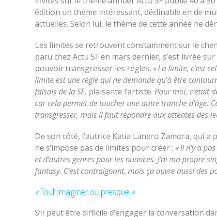
invités sur le thème annuel. Actu SF publie 40 à 5
édition un thème intéressant, déclinable en de mu
actuelles. Selon lui, le thème de cette année ne dér
Les limites se retrouvent constamment sur le chem
paru chez Actu SF en mars dernier, s’est livrée sur
pouvoir transgresser les règles.
« La limite, c’est ce
limite est une règle qui ne demande qu’à être contour
faisais de la SF,
plaisante l’artiste.
Pour moi, c’était d
car cela permet de toucher une autre tranche d’âge. Ce
transgresser, mais il faut répondre aux attentes des le
De son côté, l’autrice Katia Lanero Zamora, qui a
ne s’impose pas de limites pour créer :
« Il n’y a p
et d’autres genres pour les nuances. J’ai ma propre sin
fantasy. C’est contraignant, mais ça ouvre aussi des po
«
Tout imaginer ou presque
»
S’il peut être difficile d’engager la conversation da