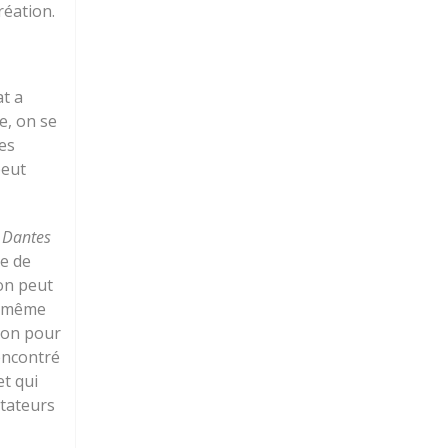
réation.
at a
e, on se
des
peut
t
Dantes
re de
 on peut
nt même
tion pour
encontré
et qui
ctateurs