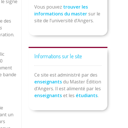
 le signe
Vous pouvez
trouver les
informations du master
sur le
site de l’université d’Angers.
te des
is
ration.
lic
Informations sur le site
40
amment
de bande
Ce site est administré par des
enseignants
du Master Édition
d’Angers. Il est alimenté par les
enseignants
et les
étudiants
.
ie
yant un
urs