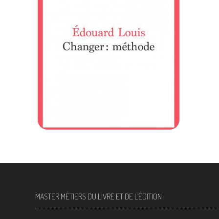
l
Changer : méthode
,
récit sensible et
puissant d’une
métamorphose
20 février 2022
309
MASTER MÉTIERS DU LIVRE ET DE L’ÉDITION