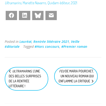
Ultramarins
, Mariette Navarro, Quidam éditeur, 2021
Facebook
LinkedIn
Bluesky
E-mail
Posted in
Lauréat
,
Rentrée littéraire 2021
,
Veille
éditoriale
Tagged
#Hors concours
,
#Premier roman
Navigation
ULTRAMARINS
, L’UNE
FEU
DE MARIA POURCHET,
de
DES BELLES SURPRISES
UN NOUVEAU ROMAN QUI
l’article
DE LA RENTRÉE
ENFLAMME LA CRITIQUE
LITTÉRAIRE !