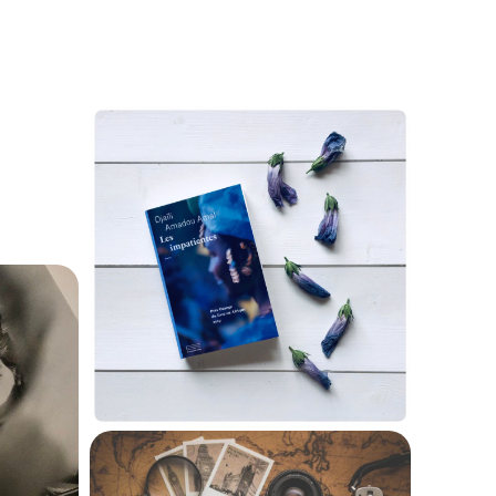
ou essai philosophique
it
?
15 mars 2021
598
t
,
le ?
Les impatientes
: le
manifeste des sans-
voix
13 mars 2021
317
nt