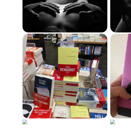
507
Avec
Jacaranda
, Gaël
Ja
Faye signe un nouveau
d
triomphe littéraire
7 janvier 2025
536
Sorj Chalandon réécrit
Ult
son passé : les