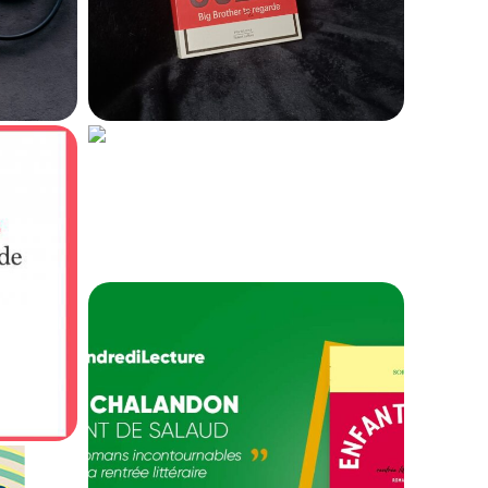
29 janvier 2025
408
Changer : méthode
,
l’odyssée d’Eddy
Bellegueule
ode
,
t
20 février 2022
e
262
e
Enfant de salaud
, la
meilleure vente des
non-primés
16 février 2022