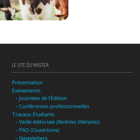
27 janvier 2020
250
LE SITE DU MASTER
n
Présentation
Événements
– Journées de l’Édition
– Conférences professionnelles
Travaux Étudiants
– Veille éditoriale
(Rentrées littéraires)
– PAO
(Couvertures)
– Newsletters