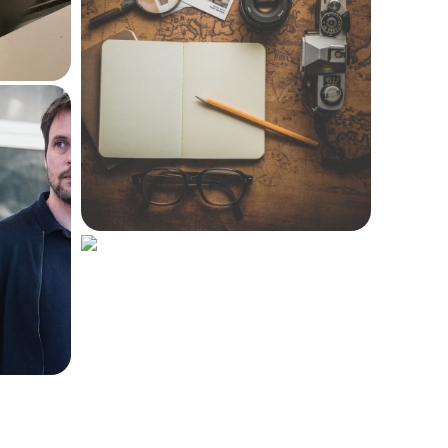
Loin
, un road-trip
généalogique à travers
toute l’Europe
4 février 2020
260
de
nt :
eux
Un triptyque critique
pour
Cadavre
exquis
d’Agustina
Bazterrica
29 janvier 2020
817
aîne