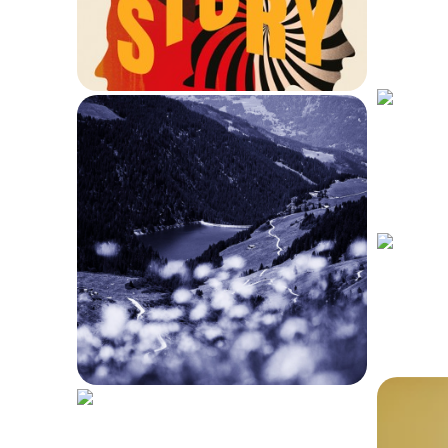
311
Les
p
Franck Bouysse,
brasseur de vent
Dja
14 mars 2021
l’im
281
Loin
: Michalik,
chouchou de la