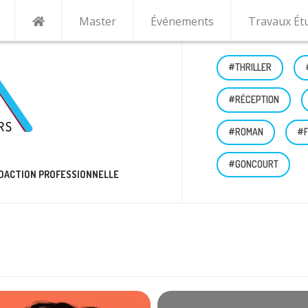
Master
Événements
Travaux Ét
#THRILLER
#RÉCEPTION
#ROMAN
#F
#GONCOURT
RÉDACTION PROFESSIONNELLE