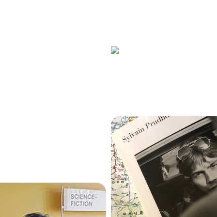
L’étrange
Brouillon de réc
enthousiasme
15 mars 2021
15 mars 2021
301
284
 Roses Fauves
, un
Buveurs de ven
ari sur l’avenir ?
roman irréprochab
15 mars 2021
14 mars 2021
305
293
ïli Amadou Amal :
probable ascension
d’une inconnue
13 mars 2021
Ceux qui reste
305
6 février 2020
269