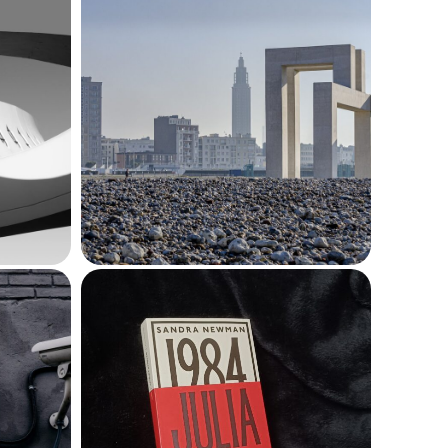
 le
 de
Se laisser emporter
l :
par le ressac de Maylis
que,
de Kerangal
prix
9 février 2025
427
ture
Sandra Newman
 de
s’empare de Big
Brother