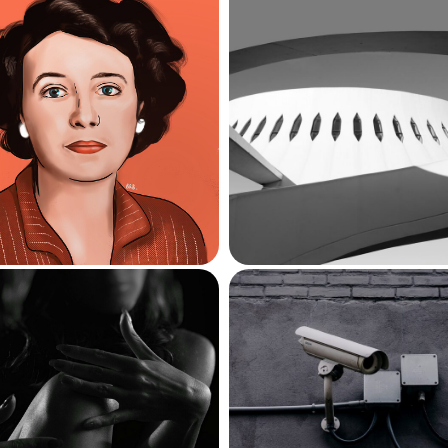
Jour de ressac
,
nouveau roman
een O’Shaughnessy,
Maylis de Keranga
femme dans l’ombre
un succès médiati
de l’auteur
passé à côté des 
10 février 2025
littéraires
540
9 février 2025
465
Julia
: une réécri
ame Becker, c’est
qui ne laisse pas
moi !
marbre
1 février 2025