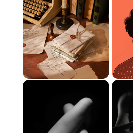
L’Invisible Madame
Eil
Orwell
: un succès
la 
critique peu
récompensé
10 février 2025
415
Le Mal Joli
: l’anatomie
Mad
de la passion
1 février 2025