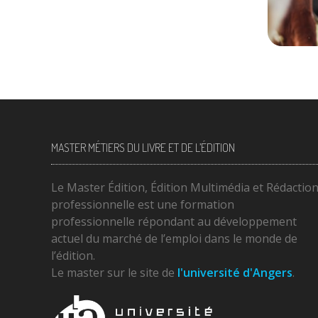
27 janvier 2020
238
MASTER MÉTIERS DU LIVRE ET DE L’ÉDITION
Le Master Édition, Édition Multimédia et Rédactio
professionnelle est une formation
professionnelle répondant au développement
actuel du marché de l’emploi dans le monde de
l’édition.
Le master sur le site de
l'université d'Angers
.