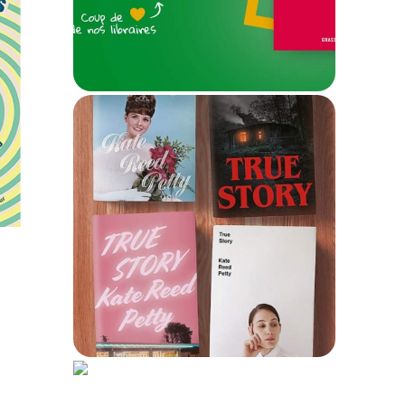
255
ne
ingt
s
True Story
, la
complexité du
traumatisme mise en
ec
forme
ts
ses
14 février 2022
e
315
Les Roses Fauves
de
de
Carole Martinez, conte
 –