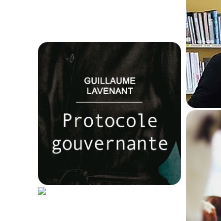
rentrée littéraire.
P
4 février 2020
236
Vous lirez ce protocole
jusqu’à la dernière
page.
31 janvier 2020
237
d’Ag
il
av
Un Jésus plus humain
que jamais