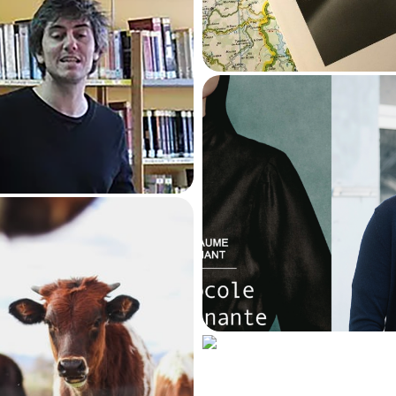
ar les routes du
succès
6 février 2020
286
Protocole
gouvernante
, 
Guillaume Lavena
diviser pour mi
régner.
Cadavre exquis
31 janvier 2020
230
ustina Bazterrica :
 ne faut pas jouer
ec la nourriture…
Un livre qui déch
29 janvier 2020
les passions
793