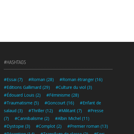
#HASHTAGS
#Essai
(7)
#Roman
(28)
#Roman étranger
(16)
#Editions Gallimard
(29)
#Culture du viol
(3)
#Édouard Louis
(2)
#Féminisme
(28)
#Traumatisme
(5)
#Goncourt
(16)
#Enfant de
salaud
(3)
#Thriller
(12)
#Militant
(7)
#Presse
(7)
#Cannibalisme
(2)
#Albin Michel
(11)
#Dystopie
(3)
#Complot
(2)
#Premier roman
(13)
#Réception
(14)
#Transfuge de classe
(2)
#Sorj